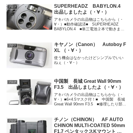
SUPERHEADZ BABYLON.4
ブログ
出品しましたよ（・∀・）
アキバカメラの出品物はこちらから（・
∀・）■動作確認済■ SUPERHEADZ
BABYLON.4 ■単三電池２本で動きます
■よろしければ（・∀・）↑みたいなへん
てこな（失礼だな！）フィルムカメラも
買取頑張ります！都合の良いときがあり
キヤノン（Canon） Autoboy F
ブログ
ました...
XL （・∀・）
使う機会はなかったけどシンプルでいい
ねぇ（・∀・）
中国製 長城 Great Wall 90mm
ブログ
F3.5 出品しましたよ（・∀・）
アキバカメラの出品物はこちらから（・
∀・）■6×4.5マスク付！■ 中国製 長城
Great Wall 90mm F3.5 ■修理したり部品
取り等にどうぞ■ピント合わせしやす
っ！！6X4.5マスクが貴重そうでつねよろ
しければ（・∀・）↑みた...
チノン（CHINON） AF AUTO
ブログ
CHINON MULTI-COATED 50mm
F1.7 ペンタックスKマウント 出