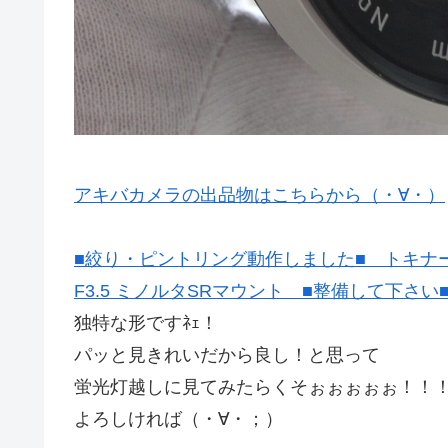
アキバカメラの出品物はこちらから（・∀・）
■絞り・ピントリング動作しました■ トキナー（TOKIN
F3.5 ミノルタSRマウント ■整備して下さい
独特な形ですﾈｪ！
パッと見きれいだから良し！と思って
蛍光灯越しに見てみたらくそぉぉぉぉぉ！！
よろしければ（・∀・；）