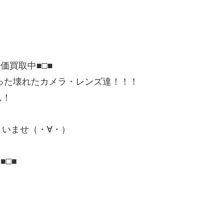
価買取中■□■
まった壊れたカメラ・レンズ達！！！
ん！
いませ（・∀・）
■□■