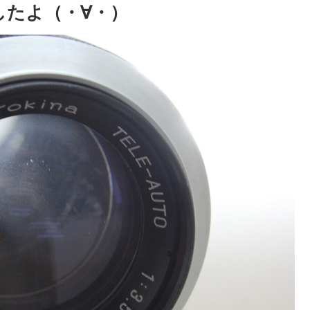
したよ（・∀・）