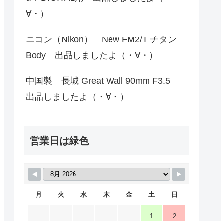
∀・）
ニコン（Nikon） New FM2/T チタン
Body 出品しましたよ（・∀・）
中国製 長城 Great Wall 90mm F3.5
出品しましたよ（・∀・）
営業日は緑色
月
火
水
木
金
土
日
1
2